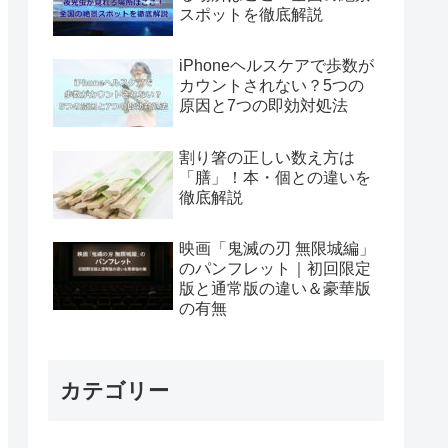
スポットを徹底解説
iPhoneヘルスケアで歩数が
カウントされない？5つの
原因と7つの即効対処法
割り箸の正しい数え方は
「膳」！本・個との違いを
徹底解説
映画「鬼滅の刃 無限城編」
のパンフレット｜初回限定
版と通常版の違い＆豪華版
の有無
カテゴリー