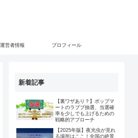
運営者情報
プロフィール
新着記事
【裏ワザあり？】ポップマ
ートのラブブ抽選、当選確
率を少しでも上げるための
戦略的アプローチ
【2025年版】夜光虫が見れ
る場所はここ！全国の絶景