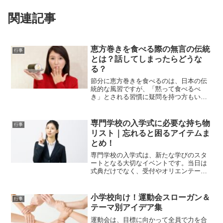
関連記事
恵方巻きを食べる際の無言の伝統
行事
とは？話してしまったらどうな
る？
節分に恵方巻きを食べるのは、日本の伝
統的な風習ですが、「黙って食べるべ
き」とされる習慣に疑問を持つ方もいる
でしょう。また、「途中で話してしまっ
たらどうなるのか」と心配することもあ
るかもしれません。この記事では、無言
専門学校の入学式に必要な持ち物
行事
で恵方巻きを食べる背景と、...
リスト｜忘れると困るアイテムま
とめ！
専門学校の入学式は、新たな学びのスタ
ートとなる大切なイベントです。当日は
式典だけでなく、受付やオリエンテーシ
ョンなど、さまざまな手続きが行われる
ことが多いため、しっかりと準備をして
臨みたいところです。しかし、何を持っ
小学校向け！運動会スローガン＆
行事
ていけばよいのか迷うこと...
テーマ別アイデア集
運動会は、目標に向かって全員で力を合