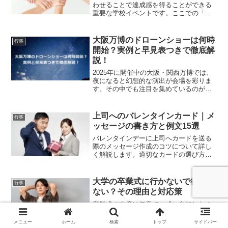
わせることで達成感を得ることができる
重要な学校イベントです。ここでの「ス
ローガン」は、運動会の核となるテーマ
を象徴し、子どもたち、教師、保護者が
一致団結するための重要な要素です。ス
大阪万博のドローンショーは何時
行事
ローガンには以下のような...
開始？実例と早見表つきで徹底解
説！
2025年に開催中の大阪・関西万博では、
夜になると幻想的な演出が会場を彩りま
す。その中でも注目を集めているのが、
毎晩上演される1,000機のドローンショー
「One World, One Planet.」です。ドロー
ンが夜空に織りなす光のアー...
上司へのバレンタインカード｜メ
行事
ッセージの書き方と例文15選
バレンタインデーに上司へカードを送る
際のメッセージ作成のコツについて詳し
く解説します。適切なカードの選び方や
効果的な文例も紹介するので、上司に不
快な印象を与えずに済むようにしましょ
う。具体的な書き方と例文を用いて、ポ
大学の卒業式に行かないで後悔し
行事
イントを明確にします。上...
ない？その理由と対応策
卒業式の出席は任意で、式に参加しなく
ても卒業そのものや学業評価に影響はあ
りません。ただ、卒業式を欠席したこと
メニュー
ホーム
検索
トップ
サイドバー