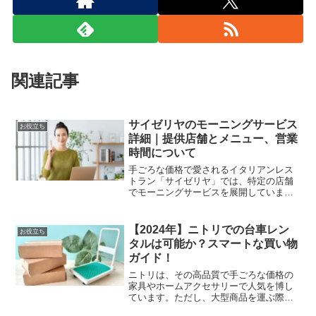
関連記事
サイゼリヤのモーニングサービス
お役立ち
詳細｜提供店舗とメニュー、営業
時間について
手ごろな価格で愛されるイタリアンレス
トラン「サイゼリヤ」では、特定の店舗
でモーニングサービスを展開していま
す。今回、これらの店舗の詳細、提供メ
ニュー、サービス時間、さらに朝食バイ
キングの情報をまとめました。さあ、サ
【2024年】ニトリでの台車レン
お役立ち
イゼリヤでお得に朝食を楽し...
タルは可能か？スマートな買い物
ガイド！
ニトリは、その高品質で手ごろな価格の
家具やホームアクセサリーで人気を博し
ています。ただし、大型商品を運ぶ際に
は、台車のレンタルサービスがないた