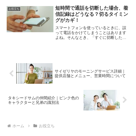
ムとして欠かせないのが、公式パンフレ
ットです。しかし、今回のパンフレット
短時間で通話を切断した場合、着
お役立ち
には「初回限定...
信記録はどうなる？切るタイミン
グがカギ！
スマートフォンを使っているときに、誤
って電話をかけてしまうことはあります
よね。そんなとき、「すぐに切断したけ
れど、相手に通知が行ったのだろう
か？」や「着信記録が残ってしまうのか
な？」と心配になることがあります。こ
の記事では、電話の着信記録が...
サイゼリヤのモーニングサービス詳細｜
提供店舗とメニュー、営業時間について
タキシードサムの仲間紹介｜ピンク色の
キャラクターと兄弟の識別法
ホーム
お役立ち