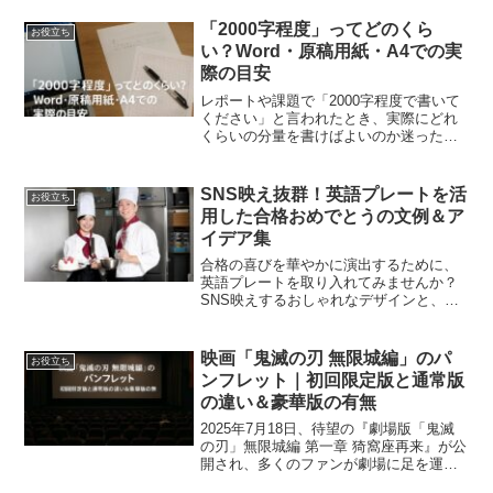
め、少し工夫が必要です。この記事で
は、ニトリが台車のレンタルサービスを
「2000字程度」ってどのくら
お役立ち
提供しない理由や、購入時の代...
い？Word・原稿用紙・A4での実
際の目安
レポートや課題で「2000字程度で書いて
ください」と言われたとき、実際にどれ
くらいの分量を書けばよいのか迷ったこ
とはありませんか？「程度」という表現
が曖昧で、1900字でも大丈夫なのか、
2100字は多すぎるのか、判断に悩む学生
SNS映え抜群！英語プレートを活
お役立ち
も多いでしょう...
用した合格おめでとうの文例＆ア
イデア集
合格の喜びを華やかに演出するために、
英語プレートを取り入れてみませんか？
SNS映えするおしゃれなデザインと、海
外でも通用するスマートなメッセージが
魅力の英語プレートは、特別なお祝いに
ぴったりです。本記事では、英語プレー
映画「鬼滅の刃 無限城編」のパ
お役立ち
トの種類やデザインの選...
ンフレット｜初回限定版と通常版
の違い＆豪華版の有無
2025年7月18日、待望の『劇場版「鬼滅
の刃」無限城編 第一章 猗窩座再来』が公
開され、多くのファンが劇場に足を運ん
でいます。映画の感動を形に残すアイテ