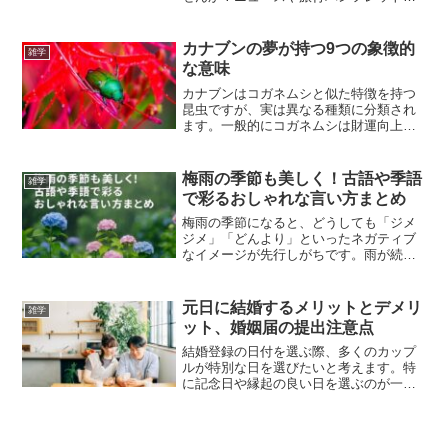
天気予報など、さまざまな場面で登場す
る「関西」という言葉ですが、実はその
定義は一つではありません。しかも、
カナブンの夢が持つ9つの象徴的
雑学
「近畿」というよく似た言葉...
な意味
カナブンはコガネムシと似た特徴を持つ
昆虫ですが、実は異なる種類に分類され
ます。一般的にコガネムシは財運向上の
シンボルとされていますが、カナブンに
はどんな意味があるのでしょうか？ここ
ではカナブンの夢が持つ9つの意味につい
梅雨の季節も美しく！古語や季語
雑学
て解説します。カナブン...
で彩るおしゃれな言い方まとめ
梅雨の季節になると、どうしても「ジメ
ジメ」「どんより」といったネガティブ
なイメージが先行しがちです。雨が続い
て外出の機会が減るだけでなく、気分も
沈みやすくなるという人も少なくありま
せん。そんな中、「梅雨」という言葉自
元日に結婚するメリットとデメリ
雑学
体に対しても、あまりポジ...
ット、婚姻届の提出注意点
結婚登録の日付を選ぶ際、多くのカップ
ルが特別な日を選びたいと考えます。特
に記念日や縁起の良い日を選ぶのが一般
的です。近年、新年の初日である元日に
結婚登録を行う「元日婚」が人気を集め
ています。多くの人が、新年の初めに結
婚登録を行うことが縁起が...