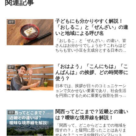
関連記事
子どもにも分かりやすく解説！
雑学
「おしるこ」と「ぜんざい」の違
いと地域による呼び名
「おしるこ」と「ぜんざい」の違い、皆
さんはお分かりでしょうか？これらはど
ちらも甘い小豆を主成分とする日本の伝
統的なデザートで、しばしば餅や白玉団
子が加えられています。食べると甘さが
口いっぱいに広がり、寒い冬の日にはぴ
「おはよう」「こんにちは」「こ
雑学
ったりのおやつです。しか...
んばんは」の挨拶、どの時間帯に
使う？
日本では、挨拶が日々のコミュニケーシ
ョンで欠かせない要素であり、社会生活
を円滑にするために重要な役割を担って
います。「おはよう」「こんにちは」
「こんばんは」といった挨拶は、それぞ
れ特定の時間帯に合わせて使うのが一般
関西ってどこまで？近畿との違い
雑学
的ですが、それぞれの挨拶を...
は？曖昧な境界線を解説！
「関西って、どこからどこまでの地域を
指すの？」と疑問に思ったことはありま
せんか？ニュースや旅行パンフレット、