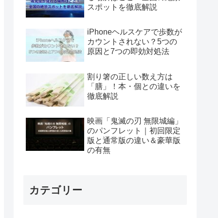
スポットを徹底解説
iPhoneヘルスケアで歩数が
カウントされない？5つの
原因と7つの即効対処法
割り箸の正しい数え方は
「膳」！本・個との違いを
徹底解説
映画「鬼滅の刃 無限城編」
のパンフレット｜初回限定
版と通常版の違い＆豪華版
の有無
カテゴリー