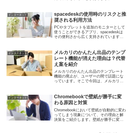
イコンをクリックすると、「パスワード
の再利用が検出されました」という警告
が表示されます。この警告の意味とは何
spacedeskの使用時のリスクと推
インターネット
でしょうか？...
奨される利用方法
PCやタブレットを追加のモニターとして
使うことができるアプリ、spacedeskは
その便利さから広く支持されています。
ただし、このアプリを使用する際は、セ
キュリティのリスクやプライバシーの問
題、デバイスへの影響を慎重に考慮する
メルカリのかんたん出品のテンプ
インターネット
必要があります...
レート機能が消えた理由は？代替
え案を紹介
メルカリのかんたん出品のテンプレート
機能の廃止が、ユーザーの間で話題にな
っています。そこで今回は、メルカリの
かんたん出品のテンプレート機能は、無
くなってしまったのか、代替え案につい
てご紹介しています。メルカリのかんた
Chromebookで壁紙が勝手に変
インターネット
ん出品のテンプレート機能...
わる原因と対策
Chromebookにおいて壁紙が自動的に変わ
ってしまう現象について、その理由と解
決策をご紹介します。壁紙が勝手に変わ
る可能性のある原因Chromebookで壁紙が
自動的に変更される主な理由は以下の通