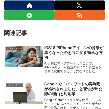
関連記事
iOS18でiPhoneアイコンの背景が
インターネット
黒くなったのを白に戻す簡単な方
法
iOS 18にアップデートしたことで、
iPhoneのホーム画面のアイコン背景色を
自由に変更できるようになりました。で
すが、アップデート後にアイコンの背景
が黒色になってしまうユーザーもいま
す。これは、アップデート時にダークモ
Googleで「パスワードの再利用
インターネット
ードが自動的に有効...
が検出されました」と警告が出た
際の理由と対応策
Google Chromeブラウザを使用している
と、アドレスバーに「！」マークが赤い
円で表示されることがあります。このア