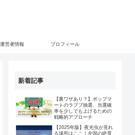
運営者情報
プロフィール
新着記事
【裏ワザあり？】ポップマ
ートのラブブ抽選、当選確
率を少しでも上げるための
戦略的アプローチ
【2025年版】夜光虫が見れ
る場所はここ！全国の絶景