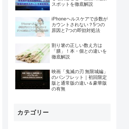
スポットを徹底解説
iPhoneヘルスケアで歩数が
カウントされない？5つの
原因と7つの即効対処法
割り箸の正しい数え方は
「膳」！本・個との違いを
徹底解説
映画「鬼滅の刃 無限城編」
のパンフレット｜初回限定
版と通常版の違い＆豪華版
の有無
カテゴリー