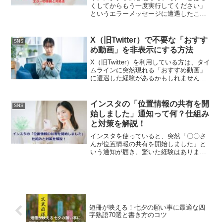
くしてからもう一度実行してください」
というエラーメッセージに遭遇したこと
はありませんか？投稿を上げようとした
り、誰かをフォローしようとしたり、ち
ょっとした操作をするたびにこのエラー
X（旧Twitter）で不要な「おすす
SNS
が出ると、イライラしてし...
め動画」を非表示にする方法
X（旧Twitter）を利用している方は、タイ
ムラインに突然現れる「おすすめ動画」
に遭遇した経験があるかもしれません。
この機能には多くのユーザーから批判が
寄せられています。「タイムラインには
不要な機能だと感じる」「関心のない動
インスタの「位置情報の共有を開
SNS
画や不愉快なサ...
始しました」通知って何？仕組み
と対策を解説！
インスタを使っていると、突然「〇〇さ
んが位置情報の共有を開始しました」と
いう通知が届き、驚いた経験はありませ
んか。なぜそんな通知が届くのか、危険
性はないのか、あるいはどうやってオフ
にすればいいのかといった疑問を抱えて
いる人は多いです。本記事...
短冊が映える！七夕の願い事に最適な四
字熟語70選と書き方のコツ