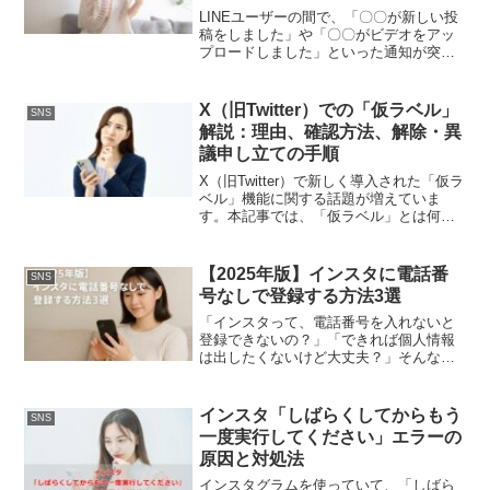
LINEユーザーの間で、「〇〇が新しい投
稿をしました」や「〇〇がビデオをアッ
プロードしました」といった通知が突然
増えているという現象が報告されていま
す。この急な変化により、アカウントが
不正アクセスされた可能性を懸念する声
X（旧Twitter）での「仮ラベル」
SNS
も上がっています。し...
解説：理由、確認方法、解除・異
議申し立ての手順
X（旧Twitter）で新しく導入された「仮ラ
ベル」機能に関する話題が増えていま
す。本記事では、「仮ラベル」とは何
か、そしてそれが適用されるとどのよう
な影響があるのかについて詳しく説明し
ます。本文で扱うテーマは以下の通りで
【2025年版】インスタに電話番
SNS
す。 Xにおける「...
号なしで登録する方法3選
「インスタって、電話番号を入れないと
登録できないの？」「できれば個人情報
は出したくないけど大丈夫？」そんな疑
問を持つ方も多いのではないでしょう
か。この記事では、Instagram（インスタ
グラム）を電話番号なしで登録する方法
インスタ「しばらくしてからもう
SNS
と注意点を、20...
一度実行してください」エラーの
原因と対処法
インスタグラムを使っていて、「しばら