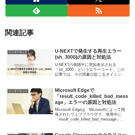
関連記事
U-NEXTで発生する再生エラー
インターネット
(sh_3000)の原因と対処法
U-NEXTの視聴中に突如表示される
「sh_3000」というエラーコード。この
記事では、その現象が起こるタイミング
や、実際にユーザーが体験したケースを
もとに、現時点で確認されている情報と
対処法について解説します。エラーコー
Microsoft Edgeで
インターネット
ド「sh_3000...
「result_code_killed_bad_mess
age」エラーの原因と対処法
Microsoft Edgeは、Microsoftによって開
発されたウェブブラウザで、使用中に
「result_code_killed_bad_message」と
いうエラーメッセージが表示される場合
があります。この記事では、「result_c...