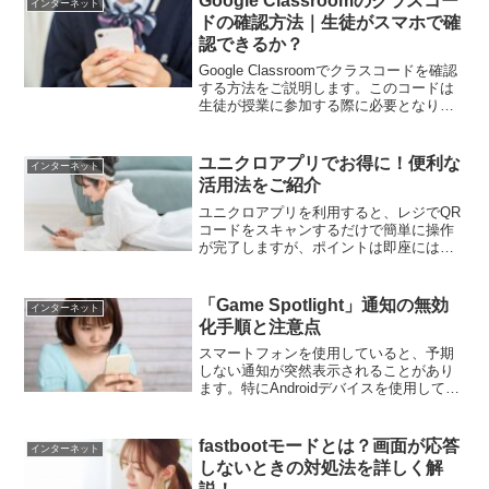
Google Classroomのクラスコー
インターネット
ドの確認方法｜生徒がスマホで確
認できるか？
Google Classroomでクラスコードを確認
する方法をご説明します。このコードは
生徒が授業に参加する際に必要となりま
すが、スマートフォンでも確認可能で
す。クラスコードの確認手順Google
Classroomには、クラスコードを確認...
ユニクロアプリでお得に！便利な
インターネット
活用法をご紹介
ユニクロアプリを利用すると、レジでQR
コードをスキャンするだけで簡単に操作
が完了しますが、ポイントは即座には付
与されません。初めてユニクロアプリを
使用してみたものの、その必要性を感じ
なかった人もいるかもしれません。しか
「Game Spotlight」通知の無効
インターネット
し、このアプリには数多...
化手順と注意点
スマートフォンを使用していると、予期
しない通知が突然表示されることがあり
ます。特にAndroidデバイスを使用してい
る人々が頻繁に遭遇する「Game
Spotlight」という通知は、ゲームの推薦
と自動インストールを行うシステムアプ
fastbootモードとは？画面が応答
インターネット
リから送...
しないときの対処法を詳しく解